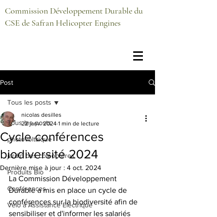
Commission Développement Durable du
CSE de Safran Helicopter Engines
Post
Tous les posts
nicolas desilles
Tous les posts
22 janv. 2024
1 min de lecture
Cycle conférences
photovoltaïque
biodiversité 2024
jardin des coléoptères
Dernière mise à jour :
4 oct. 2024
Produits Bio
La Commission Développement 
Conférences
Durable a mis en place un cycle de 
conférences sur la biodiversité afin de 
Vélo à Assistance Electrique
sensibiliser et d'informer les salariés 