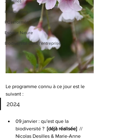
Jumelles
informations
PC réformés
Espace Nature
Biodiversité dans l'entreprise
Le programme connu à ce jour est le 
suivant :
2024
09 janvier : qu'est que la 
biodiversité ?  
[déjà réalisée]  
// 
Nicolas Desilles & Marie-Anne 