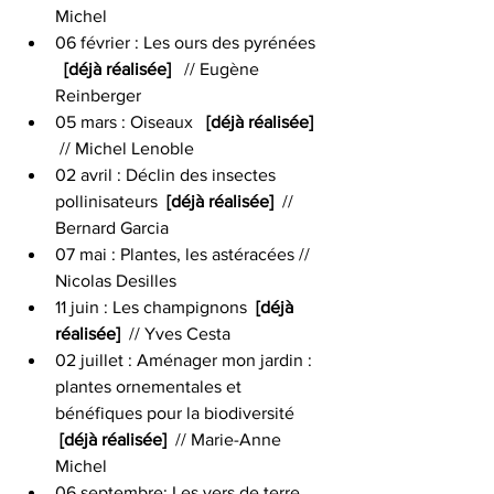
Michel
06 février : Les ours des pyrénées 
[déjà réalisée]   
// Eugène 
Reinberger
05 mars : Oiseaux   
[déjà réalisée] 
// Michel Lenoble
02 avril : Déclin des insectes 
pollinisateurs  
[déjà réalisée]  
// 
Bernard Garcia
07 mai : Plantes, les astéracées // 
Nicolas Desilles
11 juin : Les champignons  
[déjà 
réalisée] 
 // Yves Cesta
02 juillet : Aménager mon jardin : 
plantes ornementales et 
bénéfiques pour la biodiversité 
[déjà réalisée] 
 // Marie-Ann
e 
Michel
06 septembre: Les vers de terre 