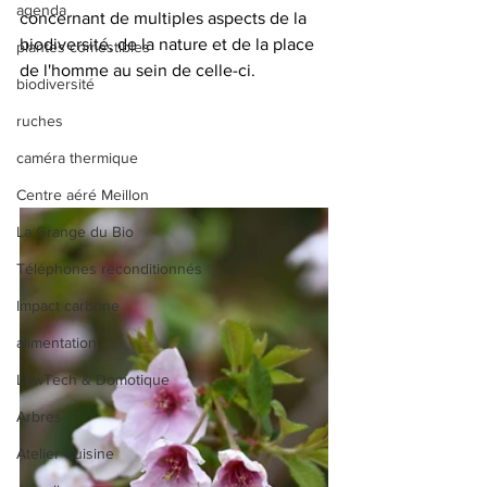
agenda
concernant de multiples aspects de la 
biodiversité, de la nature et de la place 
plantes comestibles
de l'homme au sein de celle-ci.
biodiversité
ruches
caméra thermique
Centre aéré Meillon
La Grange du Bio
Téléphones reconditionnés
Impact carbone
alimentation
LowTech & Domotique
Arbres
Atelier Cuisine