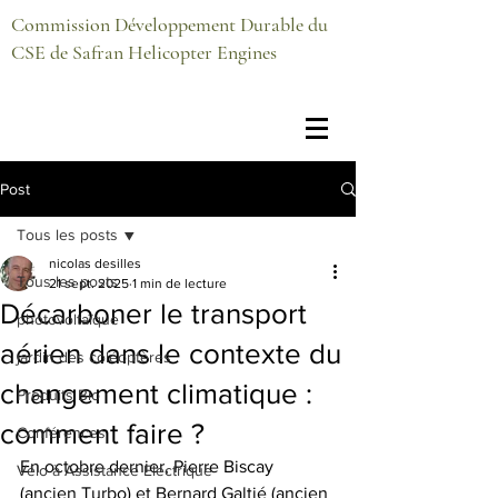
Commission Développement Durable du
CSE de Safran Helicopter Engines
Post
Tous les posts
nicolas desilles
Tous les posts
21 sept. 2025
1 min de lecture
Décarboner le transport
photovoltaïque
aérien dans le contexte du
jardin des coléoptères
changement climatique :
Produits Bio
comment faire ?
Conférences
En octobre dernier, Pierre Biscay 
Vélo à Assistance Electrique
(ancien Turbo) et Bernard Galtié (ancien 