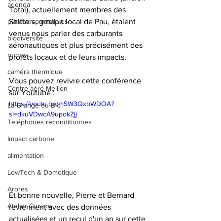
agenda
Total), actuellement membres des 
plantes comestibles
Shifters, groupe local de Pau, étaient 
venus nous parler des carburants 
biodiversité
aéronautiques et plus précisément des 
ruches
projets locaux et de leurs impacts.
caméra thermique
Vous pouvez revivre cette conférence 
Centre aéré Meillon
sur Youtube :
https://youtu.be/mSW3QxbWDOA?
La Grange du Bio
si=dkuVDwcA9upokZjj
Téléphones reconditionnés
Impact carbone
alimentation
LowTech & Domotique
Arbres
Et bonne nouvelle, Pierre et Bernard 
Atelier Cuisine
reviennent avec des données 
actualisées et un recul d'un an sur cette 