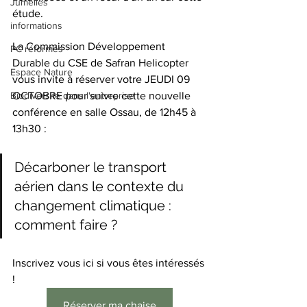
Jumelles
étude.
informations
La Commission Développement 
PC réformés
Durable du CSE de Safran Helicopter 
Espace Nature
vous invite à réserver votre JEUDI 09 
OCTOBRE pour suivre cette nouvelle 
Biodiversité dans l'entreprise
conférence en salle Ossau, de 12h45 à 
13h30 : 
Décarboner le transport 
aérien dans le contexte du 
changement climatique : 
comment faire ?
Inscrivez vous ici si vous êtes intéressés 
! 
Réserver ma chaise