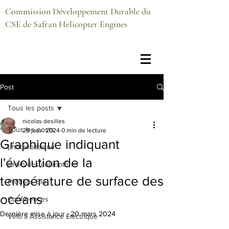
Commission Développement Durable du
CSE de Safran Helicopter Engines
Post
Tous les posts
nicolas desilles
Tous les posts
29 janv. 2024
0 min de lecture
Graphique indiquant
photovoltaïque
l'évolution de la
jardin des coléoptères
température de surface des
Produits Bio
océans
Conférences
Dernière mise à jour :
20 mars 2024
Vélo à Assistance Electrique