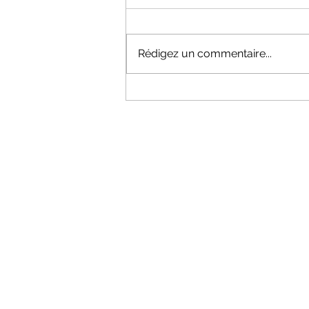
Rédigez un commentaire...
Dates information Section API
25-26