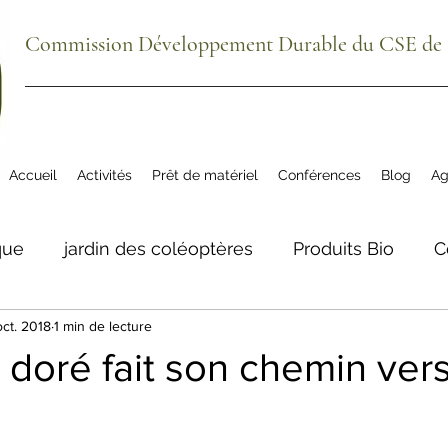
Commission Développement Durable du CSE de S
Accueil
Activités
Prêt de matériel
Conférences
Blog
Ag
que
jardin des coléoptères
Produits Bio
C
oct. 2018
1 min de lecture
ue
agenda
plantes comestibles
biodivers
 doré fait son chemin vers
tre aéré Meillon
La Grange du Bio
Téléphon