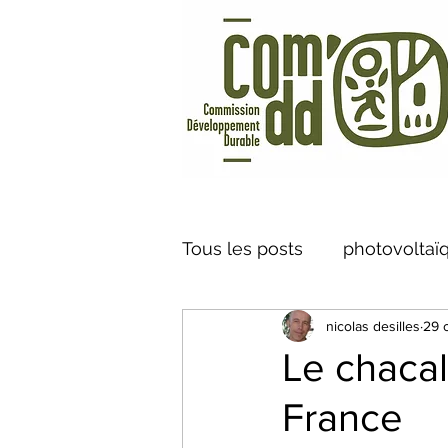
Tous les posts
photovoltaï
nicolas desilles
29 
Vélo à Assistance Electriq
Le chacal
France
caméra thermique
Cen