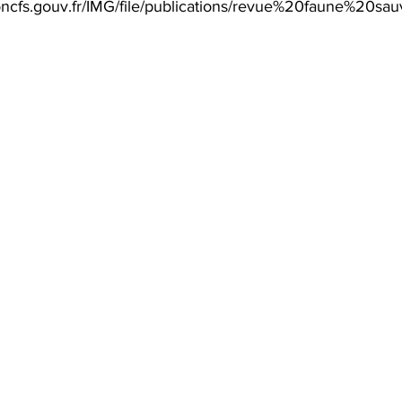
oncfs.gouv.fr/IMG/file/publications/revue%20faune%20sa
tation
LowTech & Domotique
Arbres
Ate
PC réformés
Espace Nature
Biodiversité