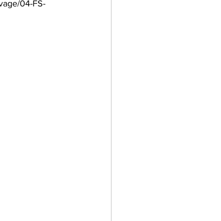
uvage/04-FS-
lier Cuisine
 dans l'entreprise