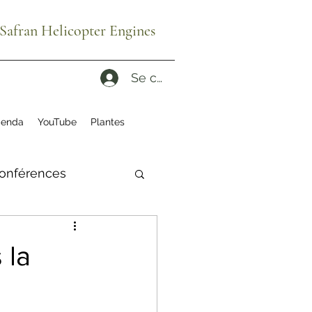
afran Helicopter Engines
Se connecter
enda
YouTube
Plantes
onférences
ité
ruches
 la
es reconditionnés