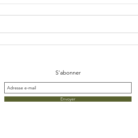
Quiz 
Semaine de l'Environnement /
biodiversité
S'abonner
Envoyer