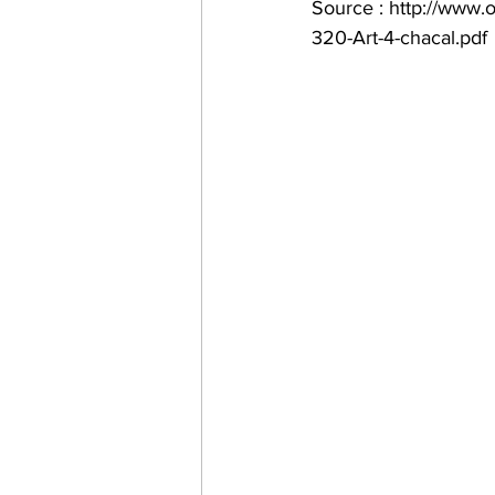
Source : http://www.
320-Art-4-chacal.pdf
Impact carbone
alimen
Jumelles
informations