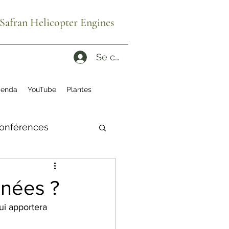
afran Helicopter Engines
Se connecter
enda
YouTube
Plantes
onférences
ité
ruches
énées ?
ui apportera 
es reconditionnés