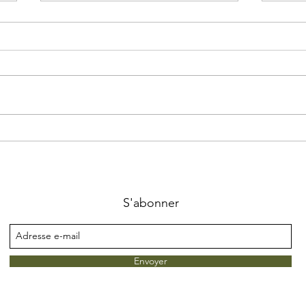
Quiz 
Semaine de l'Environnement /
biodiversité
S'abonner
Envoyer