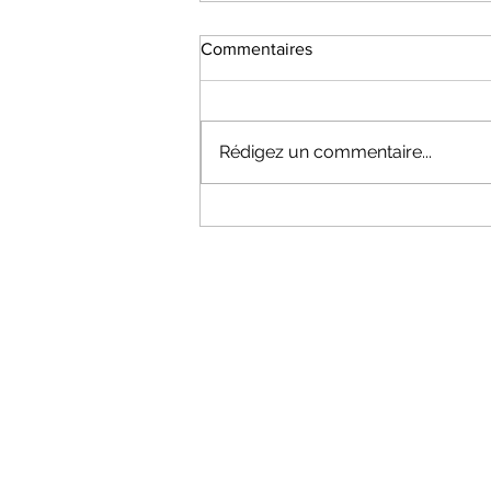
Commentaires
Rédigez un commentaire...
Dates information Section API
25-26