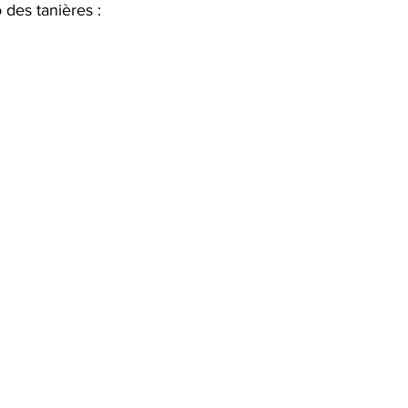
 des tanières : 
tation
LowTech & Domotique
Arbres
Ate
PC réformés
Espace Nature
Biodiversité