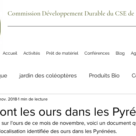
Commission Développement Durable du CSE de S
Accueil
Activités
Prêt de matériel
Conférences
Blog
Ag
que
jardin des coléoptères
Produits Bio
C
nov. 2018
1 min de lecture
ue
agenda
plantes comestibles
biodivers
ont les ours dans les Pyr
e sur l'ours de ce mois de novembre, voici un document q
tre aéré Meillon
La Grange du Bio
Téléphon
 localisation identifiée des ours dans les Pyrénées.