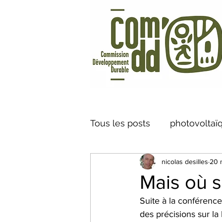
Tous les posts
photovoltaï
nicolas desilles
20 
Vélo à Assistance Electriq
Mais où s
Suite à la conférenc
caméra thermique
Cen
des précisions sur la