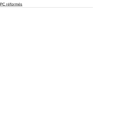
PC réformés
Commentaires
Rédigez un commentaire...
S'abonner