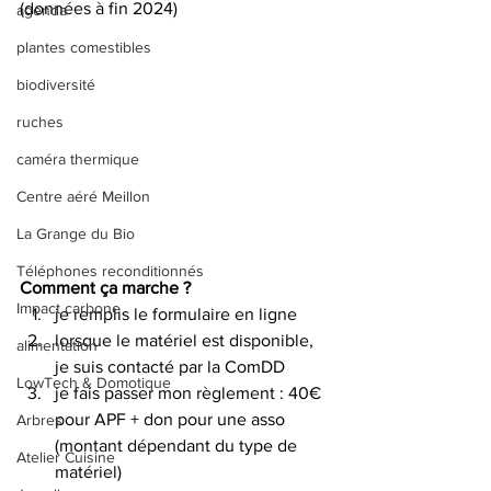
(données à fin 2024)
agenda
plantes comestibles
biodiversité
ruches
caméra thermique
Centre aéré Meillon
La Grange du Bio
Téléphones reconditionnés
Comment ça marche ?
Impact carbone
je remplis le formulaire en ligne
lorsque le matériel est disponible, 
alimentation
je suis contacté par la ComDD
LowTech & Domotique
je fais passer mon règlement : 40€ 
pour APF + don pour une asso 
Arbres
(montant dépendant du type de 
Atelier Cuisine
matériel)