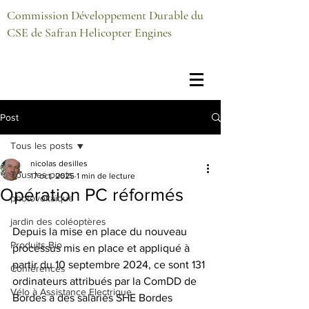
Commission Développement Durable du
CSE de Safran Helicopter Engines
Post
Tous les posts
nicolas desilles
Tous les posts
17 oct. 2025
1 min de lecture
Opération PC réformés
photovoltaïque
jardin des coléoptères
Depuis la mise en place du nouveau 
Produits Bio
processus mis en place et appliqué à 
partir du 10 septembre 2024, ce sont 131 
Conférences
ordinateurs attribués par la ComDD de 
Vélo à Assistance Electrique
Bordes à des salariés SHE Bordes 