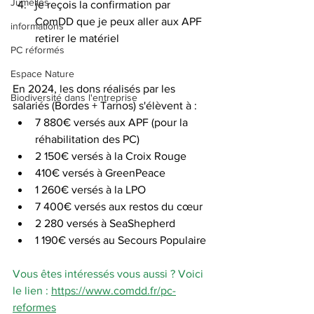
Jumelles
je reçois la confirmation par 
ComDD que je peux aller aux APF 
informations
retirer le matériel
PC réformés
Espace Nature
En 2024, les dons réalisés par les 
Biodiversité dans l'entreprise
salariés (Bordes + Tarnos) s'élèvent à :
7 880€ versés aux APF (pour la 
réhabilitation des PC)
2 150€ versés à la Croix Rouge
410€ versés à GreenPeace
1 260€ versés à la LPO
7 400€ versés aux restos du cœur
2 280 versés à SeaShepherd
1 190€ versés au Secours Populaire
Vous êtes intéressés vous aussi ? Voici 
le lien : 
https://www.comdd.fr/pc-
reformes