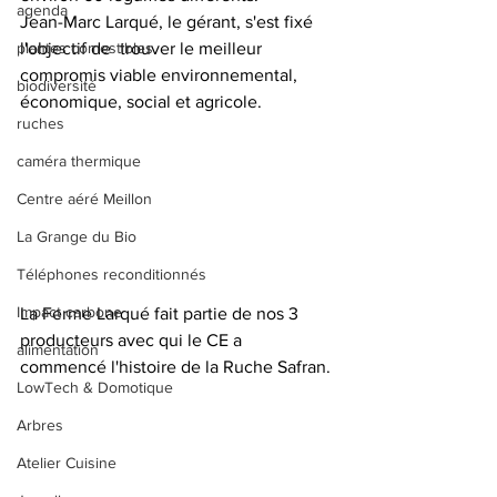
agenda
Jean-Marc Larqué, le gérant, s'est fixé 
plantes comestibles
l'objectif de  trouver le meilleur 
compromis viable environnemental, 
biodiversité
économique, social et agricole.
ruches
caméra thermique
Centre aéré Meillon
La Grange du Bio
Téléphones reconditionnés
Impact carbone
La Ferme Larqué fait partie de nos 3 
producteurs avec qui le CE a 
alimentation
commencé l'histoire de la Ruche Safran.
LowTech & Domotique
Arbres
Atelier Cuisine