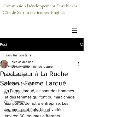
Commission Développement Durable du
CSE de Safran Helicopter Engines
Post
Tous les posts
nicolas desilles
Tous les posts
29 janv. 2019
1 min de lecture
Producteur à La Ruche
photovoltaïque
Safran : Ferme Larqué
jardin des coléoptères
La Ferme larqué, ce sont des hommes 
Produits Bio
et des femmes qui font du maraîchage 
Conférences
aux portes de notre entreprise. Les 
légumes sont frais, bio et variés : 
Vélo à Assistance Electrique
environ 60 légumes différents.