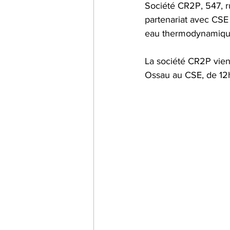
Société CR2P, 547, r
partenariat avec CSE
Impact carbone
alimen
eau thermodynamiqu
La société CR2P vien
Jumelles
informations
Ossau au CSE, de 12