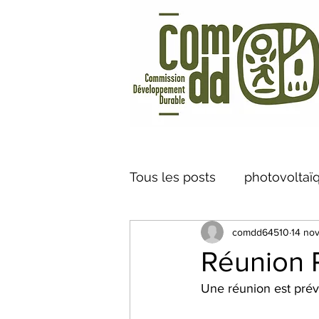
Tous les posts
photovoltaï
comdd64510
14 no
Vélo à Assistance Electriq
Réunion 
Une réunion est prév
caméra thermique
Cen