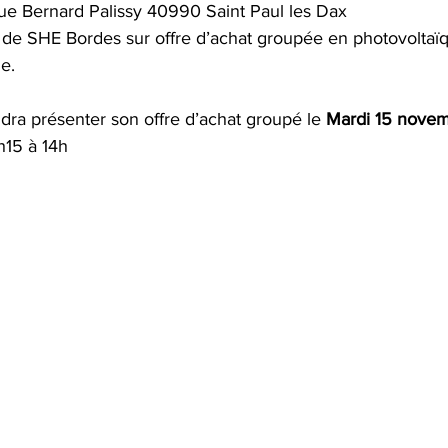
ue Bernard Palissy 40990 Saint Paul les Dax
 de SHE Bordes sur offre d’achat groupée en photovoltaïq
tation
LowTech & Domotique
Arbres
Ate
e.
dra présenter son offre d’achat groupé le 
Mardi 15 nove
PC réformés
Espace Nature
Biodiversité
h15 à 14h