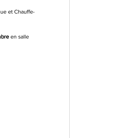
ue et Chauffe-
lier Cuisine
mbre
 en salle 
 dans l'entreprise