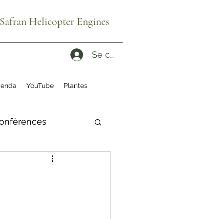
afran Helicopter Engines
Se connecter
enda
YouTube
Plantes
onférences
ité
ruches
es reconditionnés