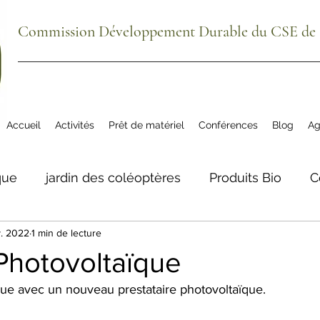
Commission Développement Durable du CSE de S
Accueil
Activités
Prêt de matériel
Conférences
Blog
Ag
que
jardin des coléoptères
Produits Bio
C
v. 2022
1 min de lecture
ue
agenda
plantes comestibles
biodivers
Photovoltaïque
ue avec un nouveau prestataire photovoltaïque.
tre aéré Meillon
La Grange du Bio
Téléphon