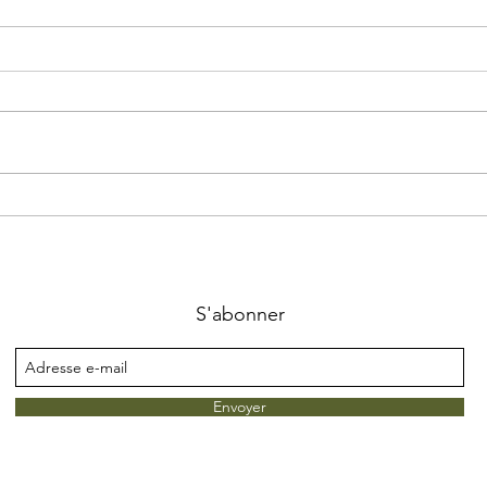
Chal
Atelier Jardins Zéro déchet
S'abonner
Envoyer