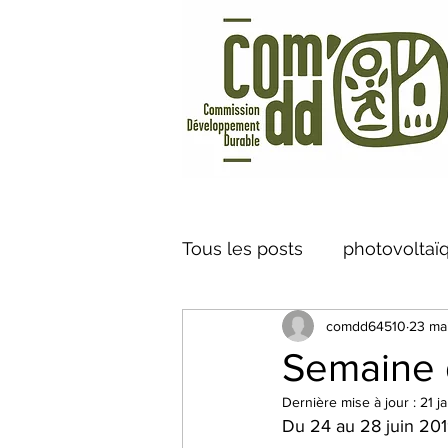
Tous les posts
photovoltaï
comdd64510
23 ma
Vélo à Assistance Electriq
Semaine 
Dernière mise à jour :
21 j
caméra thermique
Cen
Du 24 au 28 juin 20