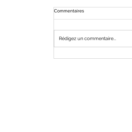
Commentaires
Rédigez un commentaire...
Réunion Energie le 25
octobre en salle Ossau du
CSE