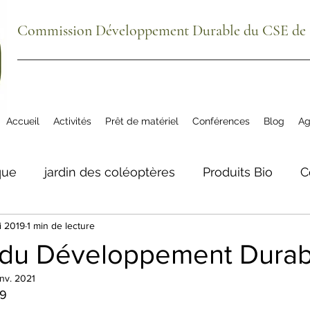
Commission Développement Durable du CSE de S
Accueil
Activités
Prêt de matériel
Conférences
Blog
Ag
que
jardin des coléoptères
Produits Bio
C
i 2019
1 min de lecture
ue
agenda
plantes comestibles
biodivers
du Développement Durab
anv. 2021
tre aéré Meillon
La Grange du Bio
Téléphon
19