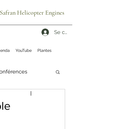
afran Helicopter Engines
Se connecter
enda
YouTube
Plantes
onférences
ité
ruches
le
es reconditionnés