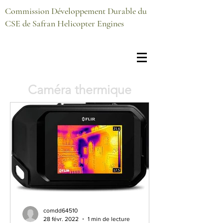
Commission Développement Durable du
CSE de Safran Helicopter Engines
Caméra thermique
vos contacts : Philippe Vallart /
Christophe Pinon
La Commission Développement
Durable vous propose le prêt
d'une caméra thermique afin de
vous permettre de réaliser vous-
même un premier diagnostique
thermique de votre logement.
Pour cela, faites une demande
par email
comdd64510
28 févr. 2022
1 min de lecture