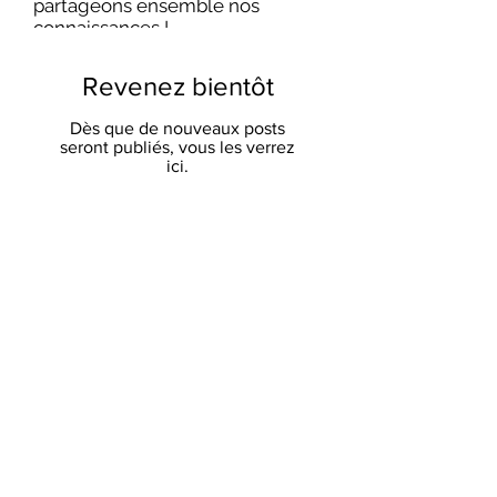
partageons ensemble nos
connaissances !
Revenez bientôt
Dès que de nouveaux posts
seront publiés, vous les verrez
ici.
S'abonner
Envoyer
©2025 by comdd. Proudly created with Wix.com