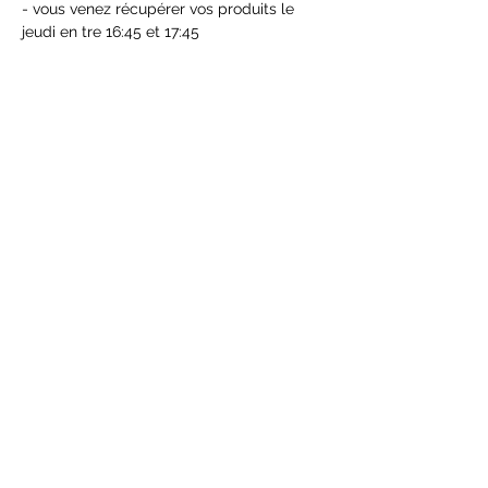
- vous venez récupérer vos produits le 
jeudi en tre 16:45 et 17:45
Partager cet événement
S'abonner
Envoyer
©2025 by comdd. Proudly created with Wix.com