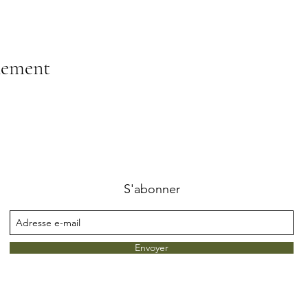
nement
S'abonner
Envoyer