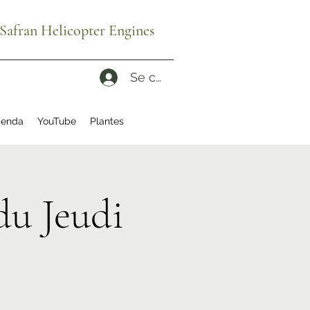
afran Helicopter Engines
Se connecter
enda
YouTube
Plantes
du Jeudi