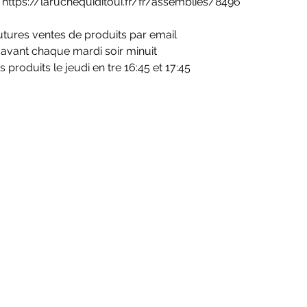
:  https://laruchequiditoui.fr/fr/assemblies/8496
utures ventes de produits par email
vant chaque mardi soir minuit
produits le jeudi en tre 16:45 et 17:45