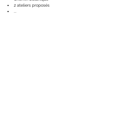
2 ateliers proposés
...
Partager cet événement
S'abonner
Envoyer