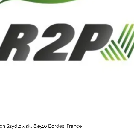
eph Szydlowski, 64510 Bordes, France