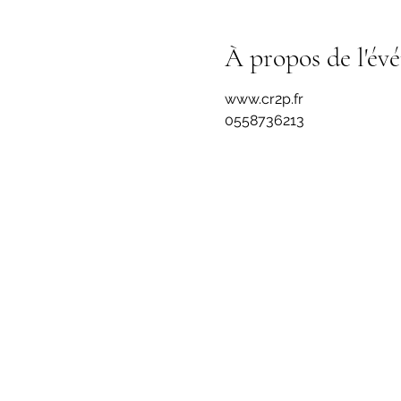
À propos de l'év
www.cr2p.fr
0558736213