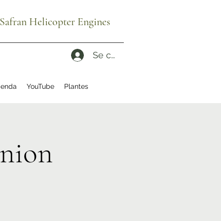
afran Helicopter Engines
Se connecter
enda
YouTube
Plantes
union