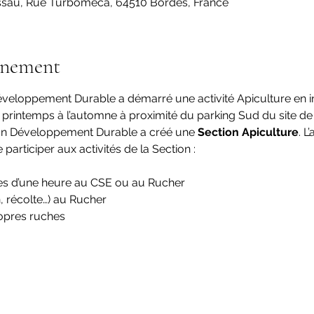
sau, Rue Turbomeca, 64510 Bordes, France
énement
veloppement Durable a démarré une activité Apiculture en in
du printemps à l’automne à proximité du parking Sud du site de
on Développement Durable a créé une 
Section Apiculture
. L
 participer aux activités de la Section :
les d’une heure au CSE ou au Rucher
en, récolte…) au Rucher
ropres ruches