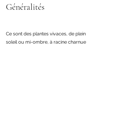
Généralités
Ce sont des plantes vivaces, de plein
soleil ou mi-ombre, à racine charnue
pénétrant profondément dans le sol
(plus de 50 centimètres), ce qui leur
permet de résister au gel intense des
régions froides (Russie, Canada). Dans
ces régions, la partie aérienne meurt
à la fin de l'automne, mais repousse
dès la fonte des neiges, et la floraison
survient une vingtaine de jours après
la repousse ; une autre floraison de
moindre importance se produit