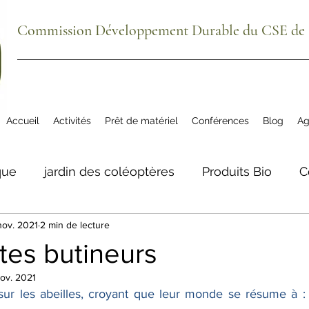
Commission Développement Durable du CSE de S
Accueil
Activités
Prêt de matériel
Conférences
Blog
Ag
que
jardin des coléoptères
Produits Bio
C
nov. 2021
2 min de lecture
ue
agenda
plantes comestibles
biodivers
tes butineurs
ov. 2021
tre aéré Meillon
La Grange du Bio
Téléphon
 sur les abeilles, croyant que leur monde se résume à : a