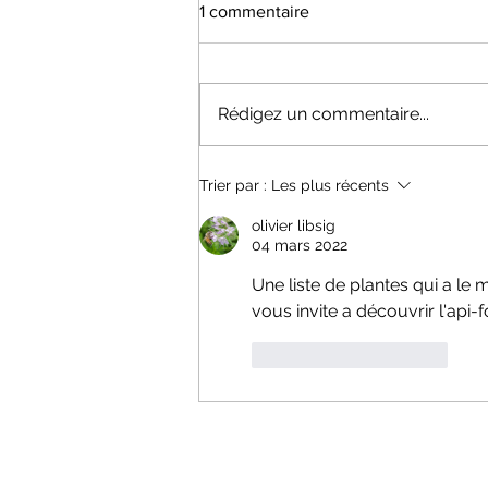
1 commentaire
Rédigez un commentaire...
Dates information Section API
Trier par :
Les plus récents
25-26
olivier libsig
04 mars 2022
Une liste de plantes qui a le m
vous invite a découvrir l'api-
J'aime
Répondre