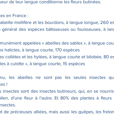
eur de leur langue conditionne les fleurs butinées.
les en France :
’abeille mellifère et les bourdons, à langue longue, 260 
 général des espèces bâtisseuses ou fouisseuses, à lan
unément appelées « abeilles des sables », à langue cou
les halictes, à langue courte, 170 espèces
les collètes et les hylées, à langue courte et bilobée, 80 
lles à culotte », à langue courte, 15 espèces
u, les abeilles ne sont pas les seules insectes qui
tes !
s insectes sont des insectes butineurs, qui, en se nourris
llen, d’une fleur à l’autre. Et 80% des plantes à fleurs 
insectes.
ont de précieuses alliées, mais aussi les guêpes, les frelon