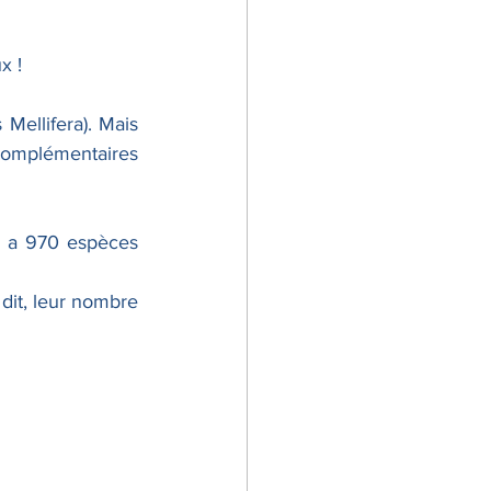
lier Cuisine
x !
Mellifera). Mais 
 dans l'entreprise
 complémentaires 
y a 970 espèces 
 dit, leur nombre 