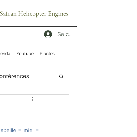
afran Helicopter Engines
Se connecter
enda
YouTube
Plantes
onférences
ité
ruches
es reconditionnés
beille = miel = 