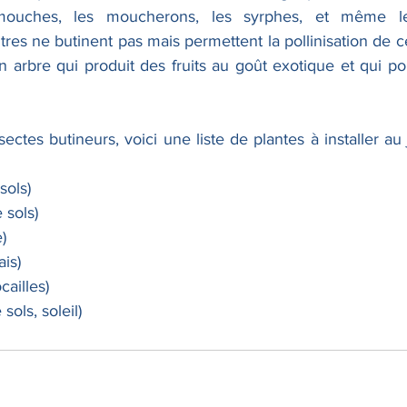
 mouches, les moucherons, les syrphes, et même les
res ne butinent pas mais permettent la pollinisation de c
 arbre qui produit des fruits au goût exotique et qui po
sectes butineurs, voici une liste de plantes à installer au 
sols)  
sols)  
)  
is)  
ailles)  
ols, soleil)  