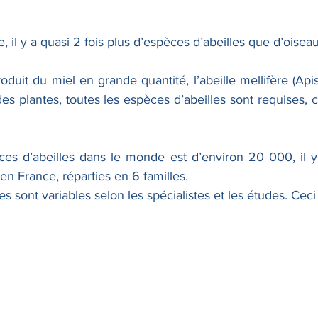
tation
LowTech & Domotique
Arbres
Ate
, il y a quasi 2 fois plus d’espèces d’abeilles que d’oiseau
uit du miel en grande quantité, l’abeille mellifère (Apis 
PC réformés
Espace Nature
Biodiversité
 des plantes, toutes les espèces d’abeilles sont requises,
ces d’abeilles dans le monde est d’environ 20 000, il 
n France, réparties en 6 familles.
es sont variables selon les spécialistes et les études. Ceci