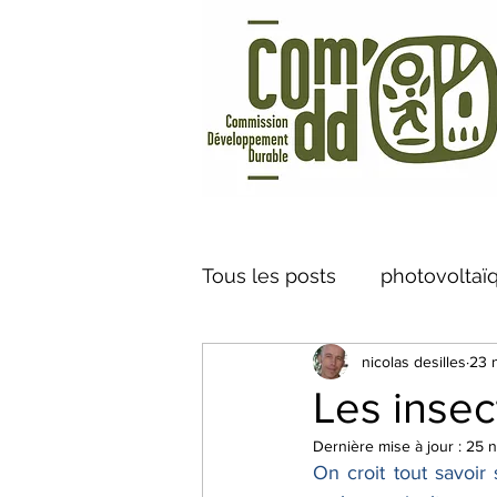
Tous les posts
photovoltaï
nicolas desilles
23 
Vélo à Assistance Electriq
Les insec
Dernière mise à jour :
25 n
caméra thermique
Cen
On croit tout savoir