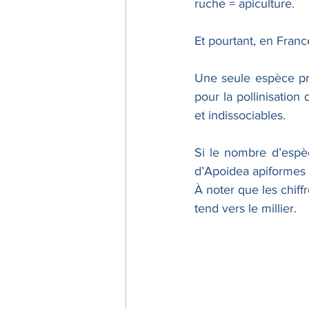
ruche = apiculture.
Impact carbone
alimen
Et pourtant, en France
Une seule espèce prod
Jumelles
informations
pour la pollinisation
et indissociables.
Si le nombre d’espè
d’Apoidea apiformes e
À noter que les chiffr
tend vers le millier.