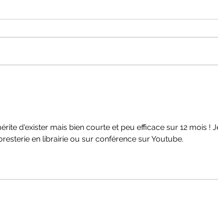
Quiz 
Semaine de l'Environnement /
biodiversité
érite d'exister mais bien courte et peu efficace sur 12 mois ! J
foresterie en librairie ou sur conférence sur Youtube.