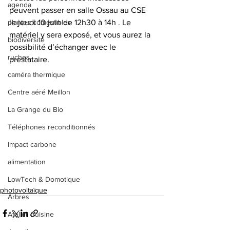
agenda
peuvent passer en salle Ossau au CSE 
plantes comestibles
le jeudi 10 juin de 12h30 à 14h . Le 
matériel y sera exposé, et vous aurez la 
biodiversité
possibilité d’échanger avec le 
ruches
prestataire.
caméra thermique
Centre aéré Meillon
La Grange du Bio
Téléphones reconditionnés
Impact carbone
alimentation
LowTech & Domotique
photovoltaïque
Arbres
Atelier Cuisine