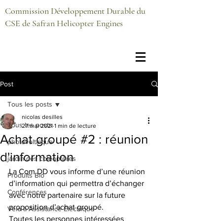
Commission Développement Durable du
CSE de Safran Helicopter Engines
Post
Tous les posts
nicolas desilles
Tous les posts
27 mai 2021
1 min de lecture
Achat groupé #2 : réunion
photovoltaïque
d'information
jardin des coléoptères
La Com DD vous informe d’une réunion 
Produits Bio
d’information qui permettra d’échanger 
Conférences
avec notre partenaire sur la future 
proposition d’achat groupé.
Vélo à Assistance Electrique
Toutes les personnes intéressées 