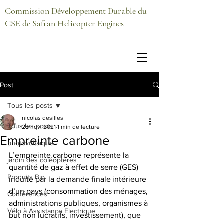
Commission Développement Durable du
CSE de Safran Helicopter Engines
Post
Tous les posts
nicolas desilles
Tous les posts
25 nov. 2021
1 min de lecture
Empreinte carbone
photovoltaïque
L’empreinte carbone représente la 
jardin des coléoptères
quantité de gaz à effet de serre (GES) 
Produits Bio
induite par la demande finale intérieure 
d’un pays (consommation des ménages, 
Conférences
administrations publiques, organismes à 
Vélo à Assistance Electrique
but non lucratifs, investissement), que 