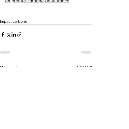
empreinte-carbone-de-la-france
Impact carbone
Voir tout
Posts récents