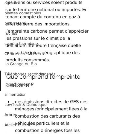
ces biens ou services soient produits 
agenda
sur le territoire national ou importés. En 
plantes comestibles
tenant compte du contenu en gaz à 
biodiversité
effet de serre des importations, 
l’empreinte carbone permet d’apprécier 
ruches
les pressions sur le climat de la 
caméra thermique
demande intérieure française quelle 
que soit l’origine géographique des 
Centre aéré Meillon
produits consommés.
La Grange du Bio
Téléphones reconditionnés
Que comprend l’empreinte 
carbone ?
Impact carbone
alimentation
des émissions directes de GES des 
LowTech & Domotique
ménages (principalement liées à la 
Arbres
combustion des carburants des 
véhicules particuliers et la 
Atelier Cuisine
combustion d’énergies fossiles 