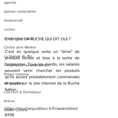
agenda
plantes comestibles
biodiversité
ruches
caméra thermique
C'est quoi LA RUCHE QUI DIT OUI ?
Centre aéré Meillon
C'est en quelque sorte un "drive" de 
La Grange du Bio
produits locaux et bios à la sortie de 
l'entreprise. Tous les mardis, les salariés 
Téléphones reconditionnés
peuvent venir chercher les produits 
Impact carbone
qu'ils auront préalablement commandés 
et payés sur le site internet de la Ruche 
alimentation
Safran : 
LowTech & Domotique
Arbres
https://laruchequiditoui.fr/fr/assemblies/
Atelier Cuisine
8496