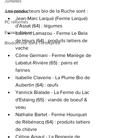
Jumelles
Les producteurs bio de la Ruche sont :
informations
Jean-Marc Larqué (Ferme Larqué) 
PC réformés
d'Assat (64) : légumes
Espace Nature
Laurent Lamazou - Ferme Le Bela 
de Hours (64) : produits laitiers de 
Biodiversité dans l'entreprise
vache
Côme Germani - Ferme Mariège de 
Labatut-Rivière (65) : pains et 
farines
Isabelle Claverie - La Plume Bio de 
Aubertin (64) : œufs
Yannick Bialade - La Ferme du Lac 
d'Estaing (65) : viande de boeuf & 
veau
Nathalie Bartet - Ferme Hourquet 
de Rébénacq (64) : produits laitiers 
de chèvre
Céline Arsaut - La Bergerie de 