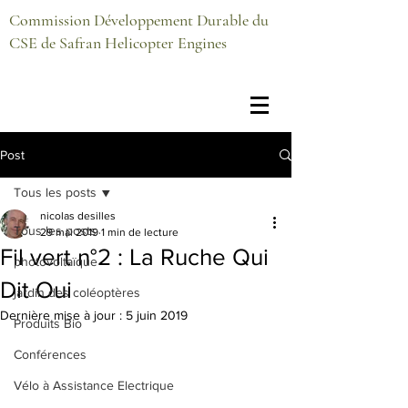
Commission Développement Durable du
CSE de Safran Helicopter Engines
Post
Tous les posts
nicolas desilles
Tous les posts
29 mai 2019
1 min de lecture
Fil vert n°2 : La Ruche Qui
photovoltaïque
Dit Oui
jardin des coléoptères
Dernière mise à jour :
5 juin 2019
Produits Bio
Conférences
Vélo à Assistance Electrique