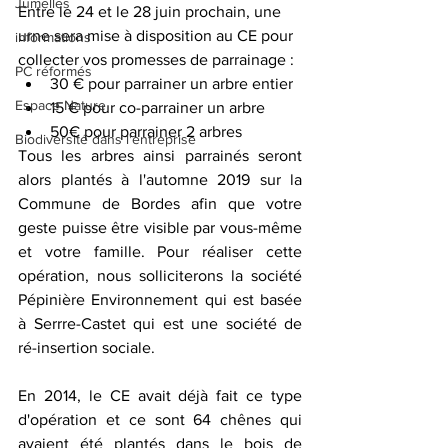
Jumelles
Entre le 24 et le 28 juin prochain, une 
urne sera mise à disposition au CE pour 
informations
collecter vos promesses de parrainage : 
PC réformés
30 € pour parrainer un arbre entier
Espace Nature
15 € pour co-parrainer un arbre
50€ pour parrainer 2 arbres
Biodiversité dans l'entreprise
Tous les arbres ainsi parrainés seront 
alors plantés à l'automne 2019 sur la 
Commune de Bordes afin que votre 
geste puisse être visible par vous-même 
et votre famille. Pour réaliser cette 
opération, nous solliciterons la société 
Pépinière Environnement qui est basée 
à Serrre-Castet qui est une société de 
ré-insertion sociale.
En 2014, le CE avait déjà fait ce type 
d'opération et ce sont 64 chênes qui 
avaient été plantés dans le bois de 