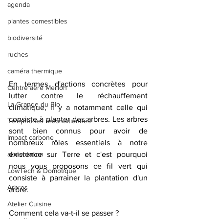
agenda
plantes comestibles
biodiversité
ruches
caméra thermique
En termes d'actions concrètes pour 
Centre aéré Meillon
lutter contre le réchauffement 
La Grange du Bio
climatique, il y a notamment celle qui 
consiste à planter des arbres. Les arbres 
Téléphones reconditionnés
sont bien connus pour avoir de 
Impact carbone
nombreux rôles essentiels à notre 
existence sur Terre et c'est pourquoi 
alimentation
nous vous proposons ce fil vert qui 
LowTech & Domotique
consiste à parrainer la plantation d'un 
Arbres
arbre.
Atelier Cuisine
Comment cela va-t-il se passer ? 