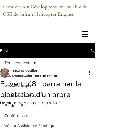
Commission Développement Durable du
CSE de Safran Helicopter Engines
Post
Tous les posts
nicolas desilles
Tous les posts
29 mai 2019
1 min de lecture
Fil vert n°8 : parrainer la
photovoltaïque
plantation d'un arbre
jardin des coléoptères
Dernière mise à jour :
3 juin 2019
Produits Bio
Conférences
Vélo à Assistance Electrique