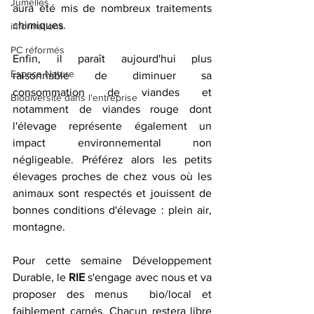
Jumelles
aura été mis de nombreux traitements 
chimiques.
informations
PC réformés
Enfin, il paraît aujourd'hui plus 
Espace Nature
raisonnable de diminuer sa 
consommation de viandes et 
Biodiversité dans l'entreprise
notamment de viandes rouge dont 
l'élevage représente également un 
impact environnemental non 
négligeable. Préférez alors les petits 
élevages proches de chez vous où les 
animaux sont respectés et jouissent de 
bonnes conditions d'élevage : plein air, 
montagne.
Pour cette semaine Développement 
Durable, le 
RIE
 s'engage avec nous et va 
proposer des menus  bio/local et 
faiblement carnés. Chacun restera libre 