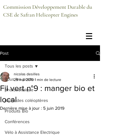
Commission Développement Durable du
CSE de Safran Helicopter Engines
Post
Tous les posts
nicolas desilles
Tous les posts
29 mai 2019
1 min de lecture
Fil vert n°9 : manger bio et
photovoltaïque
local
jardin des coléoptères
Dernière mise à jour :
5 juin 2019
Produits Bio
Conférences
Vélo à Assistance Electrique