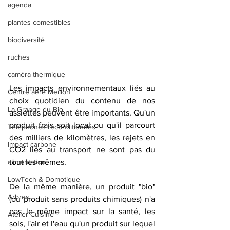
agenda
plantes comestibles
biodiversité
ruches
caméra thermique
Les impacts environnementaux liés au 
Centre aéré Meillon
choix quotidien du contenu de nos 
La Grange du Bio
assiettes peuvent être importants. Qu'un 
produit frais soit local ou qu'il parcourt 
Téléphones reconditionnés
des milliers de kilomètres, les rejets en 
Impact carbone
CO2 liés au transport ne sont pas du 
tout les mêmes.
alimentation
LowTech & Domotique
De la même manière, un produit "bio" 
Arbres
(ou produit sans produits chimiques) n'a 
pas le même impact sur la santé, les 
Atelier Cuisine
sols, l'air et l'eau qu'un produit sur lequel 