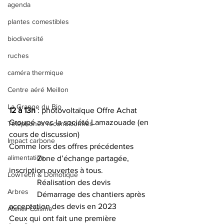
agenda
plantes comestibles
biodiversité
ruches
caméra thermique
Centre aéré Meillon
La Grange du Bio
12 à 13h
 : photovoltaïque Offre Achat 
Groupé avec la société Lamazouade (en 
Téléphones reconditionnés
cours de discussion)
Impact carbone
Comme lors des offres précédentes
alimentation
              Zone d’échange partagée, 
inscription ouvertes à tous.
LowTech & Domotique
              Réalisation des devis    
Arbres
              Démarrage des chantiers après 
acceptation des devis en 2023
Atelier Cuisine
Ceux qui ont fait une première 