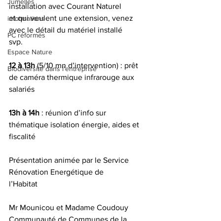
Jumelles
installation avec Courant Naturel
et qui veulent une extension, venez 
informations
avec le détail du matériel installé
PC réformés
svp.
Espace Nature
12 à 13h
 (5/10 mn d’intervention) : prêt 
Biodiversité dans l'entreprise
de caméra thermique infrarouge aux 
salariés 
13h à 14h
 : réunion d’info sur 
thématique isolation énergie, aides et 
fiscalité
Présentation animée par le Service 
Rénovation Energétique de
l’Habitat
Mr Mounicou et Madame Coudouy
Communauté de Communes de la 