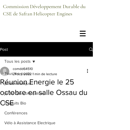
Commission Développement Durable du
CSE de Safran Helicopter Engines
Post
Tous les posts
comdd64510
Tous les posts
21 oct. 2022
1 min de lecture
Réunion Energie le 25
photovoltaïque
octobre en salle Ossau du
jardin des coléoptères
CSE
Produits Bio
Conférences
Vélo à Assistance Electrique