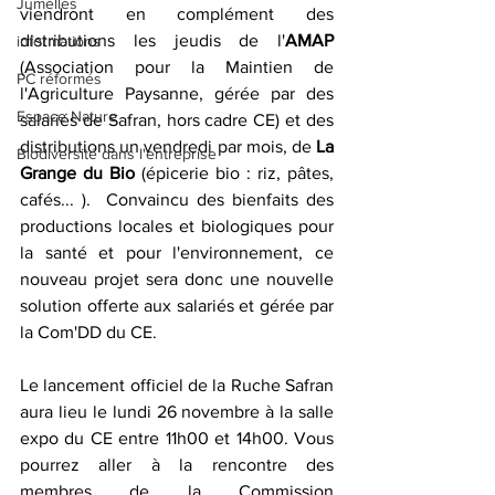
Jumelles
viendront en complément des 
distributions les jeudis de l'
AMAP 
informations
(Association pour la Maintien de 
PC réformés
l'Agriculture Paysanne, gérée par des 
Espace Nature
salariés de Safran, hors cadre CE) et des 
distributions un vendredi par mois, de 
La 
Biodiversité dans l'entreprise
Grange du Bio 
(épicerie bio : riz, pâtes, 
cafés... ).  Convaincu des bienfaits des 
productions locales et biologiques pour 
la santé et pour l'environnement, ce 
nouveau projet sera donc une nouvelle 
solution offerte aux salariés et gérée par 
la Com'DD du CE.
Le lancement officiel de la Ruche Safran 
aura lieu le lundi 26 novembre à la salle 
expo du CE entre 11h00 et 14h00. Vous 
pourrez aller à la rencontre des 
membres de la Commission 