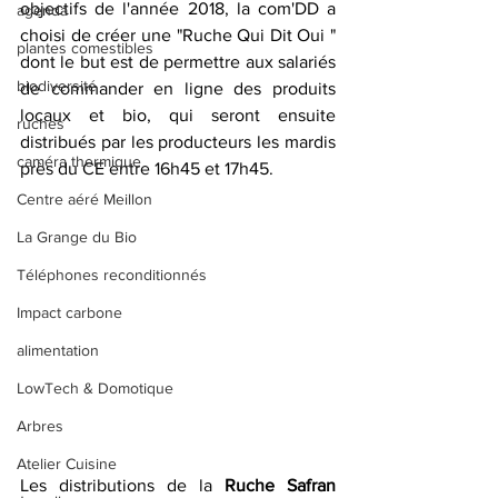
objectifs de l'année 2018, la com'DD a 
agenda
choisi de créer une "Ruche Qui Dit Oui " 
plantes comestibles
dont le but est de permettre aux salariés 
biodiversité
de commander en ligne des produits 
locaux et bio, qui seront ensuite 
ruches
distribués par les producteurs les mardis 
caméra thermique
près du CE entre 16h45 et 17h45.
Centre aéré Meillon
La Grange du Bio
Téléphones reconditionnés
Impact carbone
alimentation
LowTech & Domotique
Arbres
Atelier Cuisine
Les distributions de la 
Ruche Safran