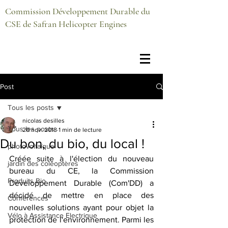
Commission Développement Durable du
CSE de Safran Helicopter Engines
Post
Tous les posts
nicolas desilles
Tous les posts
20 nov. 2018
1 min de lecture
Du bon, du bio, du local !
photovoltaïque
Créée suite à l'élection du nouveau 
jardin des coléoptères
bureau du CE, la Commission 
Produits Bio
Développement Durable (Com'DD) a 
décidé de mettre en place des 
Conférences
nouvelles solutions ayant pour objet la 
Vélo à Assistance Electrique
protection de l'environnement. Parmi les 