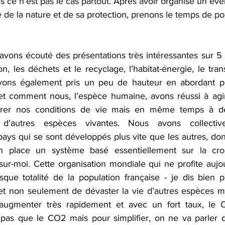
s ce n’est pas le cas partout. Après avoir organisé un é
de la nature et de sa protection, prenons le temps de pos
tation
LowTech & Domotique
Arbres
Ate
 avons écouté des présentations très intéressantes sur 5
PC réformés
Espace Nature
Biodiversité
on, les déchets et le recyclage, l’habitat-énergie, le trans
avons également pris un peu de hauteur en abordant pl
 et comment nous, l’espèce humaine, avons réussi à agi
orer nos conditions de vie mais en même temps à dé
 d’autres espèces vivantes. Nous avons collectiv
pays qui se sont développés plus vite que les autres, don
 place un système basé essentiellement sur la croi
ur-moi. Cette organisation mondiale qui ne profite aujou
sque totalité de la population française - je dis bien p
fet non seulement de dévaster la vie d’autres espèces m
 augmenter très rapidement et avec un fort taux, le 
a pas que le CO2 mais pour simplifier, on ne va parler