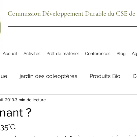
Commission Développement Durable du CSE de S
Accueil
Activités
Prêt de matériel
Conférences
Blog
Ag
que
jardin des coléoptères
Produits Bio
C
uil. 2019
3 min de lecture
ue
agenda
plantes comestibles
biodivers
nant ?
tre aéré Meillon
La Grange du Bio
Téléphon
 35°C. 