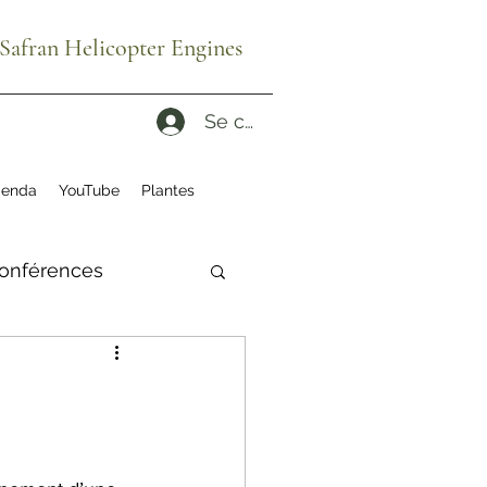
afran Helicopter Engines
Se connecter
enda
YouTube
Plantes
onférences
ité
ruches
es reconditionnés