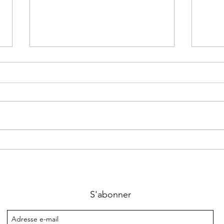
Histoire de Chèvres
Opér
S'abonner