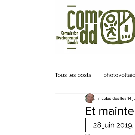
Tous les posts
photovoltaï
nicolas desilles
14 j
Vélo à Assistance Electriq
Et mainte
caméra thermique
Cen
 28 juin 2019.