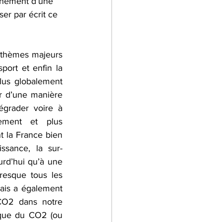
vénement d’une 
er par écrit ce 
lier Cuisine
 thèmes majeurs 
 dans l'entreprise
port et enfin la 
us globalement 
r d’une manière 
grader voire à 
ement et plus 
t la France bien 
ssance, la sur-
rd’hui qu’à une 
resque tous les 
ais a également 
CO2 dans notre 
 que du CO2 (ou 