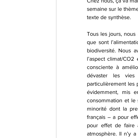
Chez nous, ça va mai
semaine sur le thème 
Impact carbone
alimen
texte de synthèse.
Tous les jours, nous
Jumelles
informations
que sont l’alimentati
biodiversité. Nous 
l’aspect climat/CO2
consciente à améli
dévaster les vies
particulièrement les 
évidemment, mis en
consommation et le s
minorité dont la pre
français – a pour ef
pour effet de faire
atmosphère. Il n’y 