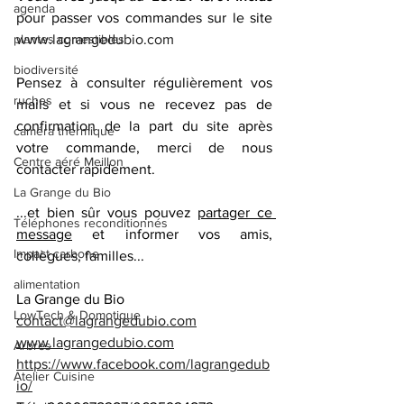
agenda
pour passer vos commandes sur le site 
plantes comestibles
www.lagrangedubio.com
biodiversité
Pensez à consulter régulièrement vos 
ruches
mails et si vous ne recevez pas de 
confirmation de la part du site après 
caméra thermique
votre commande, merci de nous 
Centre aéré Meillon
contacter rapidement.
La Grange du Bio
...et bien sûr vous pouvez 
partager ce 
Téléphones reconditionnés
message
 et informer vos amis, 
Impact carbone
collègues, familles...
alimentation
La Grange du Bio 
LowTech & Domotique
contact@lagrangedubio.com
www.lagrangedubio.com
Arbres
https://www.facebook.com/lagrangedub
Atelier Cuisine
io/