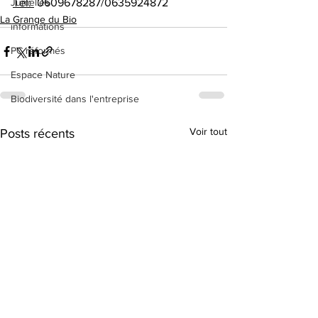
Jumelles
Tél: 
 0609678287/0635924872
La Grange du Bio
informations
PC réformés
Espace Nature
Biodiversité dans l'entreprise
Voir tout
Posts récents