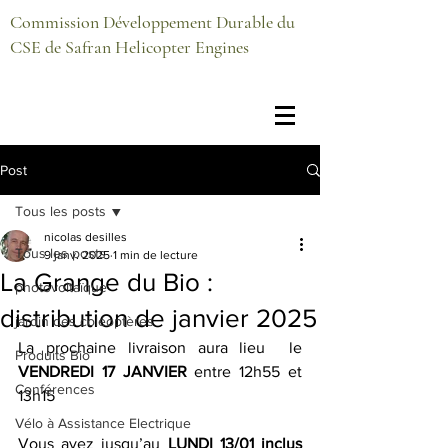
Commission Développement Durable du
CSE de Safran Helicopter Engines
Post
Tous les posts
nicolas desilles
Tous les posts
9 janv. 2025
1 min de lecture
La Grange du Bio :
photovoltaïque
distribution de janvier 2025
jardin des coléoptères
La prochaine livraison aura lieu  le 
Produits Bio
VENDREDI 17 JANVIER 
entre 12h55 et 
Conférences
13h15
Vélo à Assistance Electrique
Vous avez jusqu’au 
LUNDI 13/01 inclus