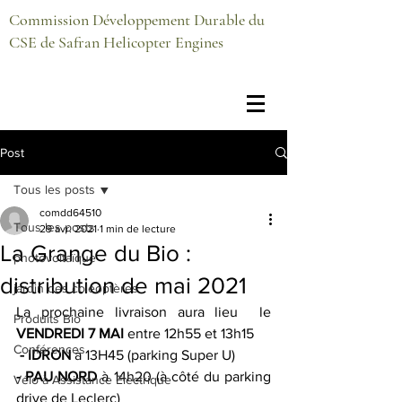
Commission Développement Durable du
CSE de Safran Helicopter Engines
Post
Tous les posts
comdd64510
Tous les posts
29 avr. 2021
1 min de lecture
La Grange du Bio :
photovoltaïque
distribution de mai 2021
jardin des coléoptères
La prochaine livraison aura lieu  le 
Produits Bio
VENDREDI 7 MAI 
entre 12h55 et 13h15
Conférences
- IDRON
 à 13H45 (parking Super U)
- PAU NORD
 à 14h20 (à côté du parking 
Vélo à Assistance Electrique
drive de Leclerc)