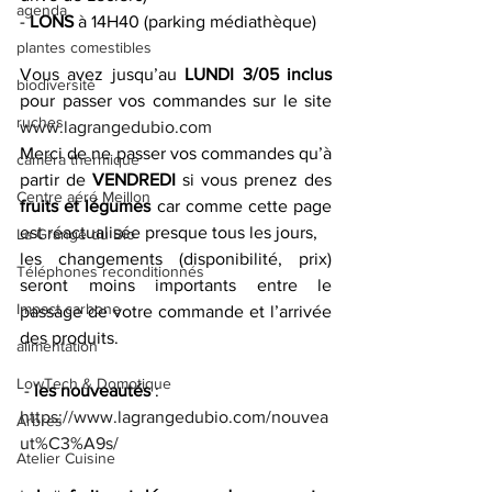
agenda
- 
LONS
 à 14H40 (parking médiathèque) 
plantes comestibles
Vous avez jusqu’au 
LUNDI 3/05 inclus
biodiversité
pour passer vos commandes sur le site 
ruches
www.lagrangedubio.com
Merci de ne passer vos commandes qu’à 
caméra thermique
partir de 
VENDREDI 
si vous prenez des 
Centre aéré Meillon
fruits et légumes
 car comme cette page 
est réactualisée presque tous les jours,
La Grange du Bio
les changements (disponibilité, prix) 
Téléphones reconditionnés
seront moins importants entre le 
Impact carbone
passage de votre commande et l’arrivée 
des produits.
alimentation
LowTech & Domotique
 - 
les nouveautés
 :
https://www.lagrangedubio.com/nouvea
Arbres
ut%C3%A9s/
Atelier Cuisine