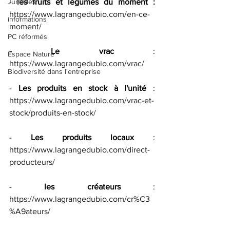
Jumelles
- 
les fruits et légumes du moment :
https://www.lagrangedubio.com/en-ce-
informations
moment/
PC réformés
- Le vrac
 : 
Espace Nature
https://www.lagrangedubio.com/vrac/
Biodiversité dans l'entreprise
- 
Les produits en stock à l'unité 
: 
https://www.lagrangedubio.com/vrac-et-
stock/produits-en-stock/
- 
Les produits locaux
 : 
https://www.lagrangedubio.com/direct-
producteurs/
- 
les créateurs
 : 
https://www.lagrangedubio.com/cr%C3
%A9ateurs/