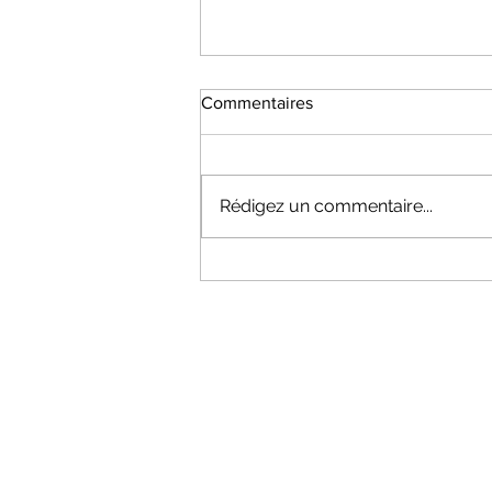
Commentaires
Rédigez un commentaire...
Dates information Section API
25-26