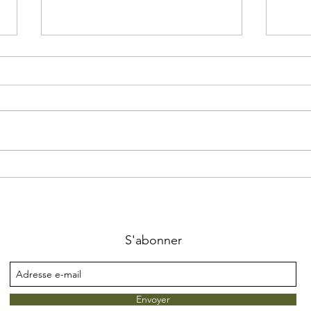
Inauguration de l'Espace
Créat
Nature
Apic
S'abonner
Envoyer