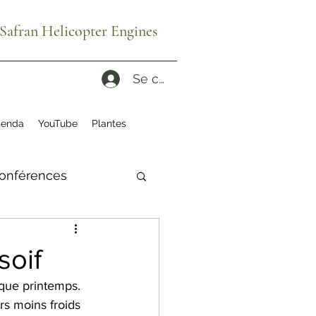
afran Helicopter Engines
Se connecter
enda
YouTube
Plantes
onférences
ité
ruches
soif
que printemps.
es reconditionnés
rs moins froids 