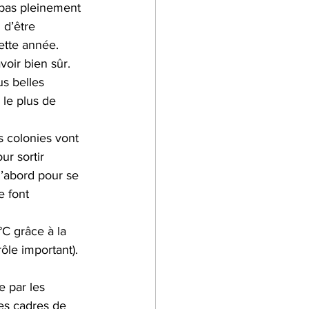
 pas pleinement 
 d’être 
lier Cuisine
ette année. 
oir bien sûr. 
s belles 
 dans l'entreprise
le plus de 
s colonies vont 
ur sortir 
d’abord pour se 
e font 
°C grâce à la 
ôle important). 
e par les 
les cadres de 