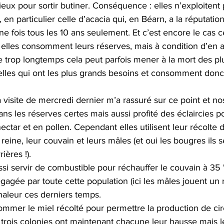
ieux pour sortir butiner. Conséquence : elles n’exploitent
 en particulier celle d’acacia qui, en Béarn, a la réputation
tation
LowTech & Domotique
Arbres
Ate
e fois tous les 10 ans seulement. Et c’est encore le cas c
elles consomment leurs réserves, mais à condition d’en av
e trop longtemps cela peut parfois mener à la mort des plu
PC réformés
Espace Nature
Biodiversité
elles qui ont les plus grands besoins et consomment donc 
visite de mercredi dernier m’a rassuré sur ce point et no
ans les réserves certes mais aussi profité des éclaircies po
ectar et en pollen. Cependant elles utilisent leur récolte 
r reine, leur couvain et leurs mâles (et oui les bougres ils s
ières !).
ssi servir de combustible pour réchauffer le couvain à 35 
gagée par toute cette population (ici les mâles jouent un r
 chaleur ces derniers temps. 
ommer le miel récolté pour permettre la production de cir
os trois colonies ont maintenant chacune leur hausse mais 