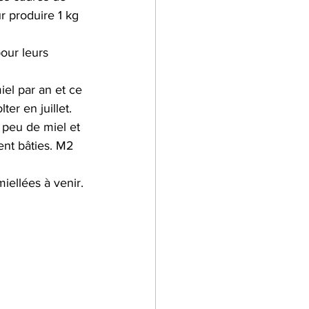
r produire 1 kg 
our leurs 
el par an et ce 
er en juillet. 
n peu de miel et 
ent bâties. M2 
iellées à venir.