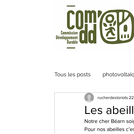
Tous les posts
photovoltaï
rucherdesloriots
22
Vélo à Assistance Electriq
Les abeil
Notre cher Béarn soi
caméra thermique
Cen
Pour nos abeilles c’e