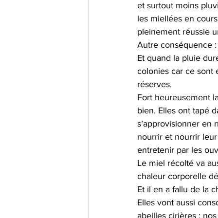
et surtout moins pluv
les miellées en cours,
Impact carbone
alimen
pleinement réussie un
Autre conséquence : 
Et quand la pluie dur
Jumelles
informations
colonies car ce sont 
réserves. 
Fort heureusement la 
bien. Elles ont tapé d
s’approvisionner en n
nourrir et nourrir leu
entretenir par les ouvr
Le miel récolté va au
chaleur corporelle dé
Et il en a fallu de la
Elles vont aussi cons
abeilles cirières : n