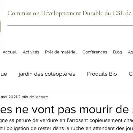
Commission Développement Durable du CSE de S
Accueil
Activités
Prêt de matériel
Conférences
Blog
Ag
que
jardin des coléoptères
Produits Bio
C
 mai 2021
2 min de lecture
ue
agenda
plantes comestibles
biodivers
les ne vont pas mourir de 
gne sa parure de verdure en l’arrosant copieusement cha
tre aéré Meillon
La Grange du Bio
Téléphon
st l’obligation de rester dans la ruche en attendant des jou