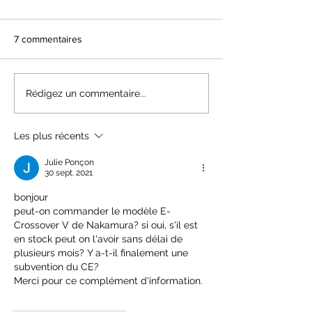
7 commentaires
Offre Achat Groupé CSE
Offre Achat Gro
Rédigez un commentaire...
Vélo Assistance Electrique
Vélo Assistance 
2024
2022
Les plus récents
Julie Ponçon
30 sept. 2021
bonjour
peut-on commander le modèle E-
Crossover V de Nakamura? si oui, s'il est 
en stock peut on l'avoir sans délai de 
plusieurs mois? Y a-t-il finalement une 
subvention du CE?
Merci pour ce complément d'information.