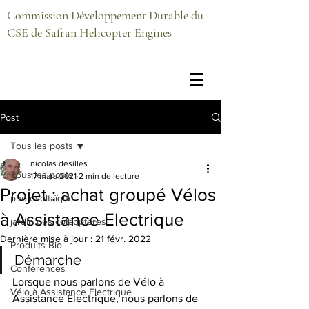
Commission Développement Durable du
CSE de Safran Helicopter Engines
Post
Tous les posts
nicolas desilles
Tous les posts
17 mars 2021
2 min de lecture
Projet : achat groupé Vélos
photovoltaïque
à Assistance Electrique
jardin des coléoptères
Dernière mise à jour :
21 févr. 2022
Produits Bio
Démarche
Conférences
Lorsque nous parlons de Vélo à 
Vélo à Assistance Electrique
Assistance Electrique, nous parlons de 