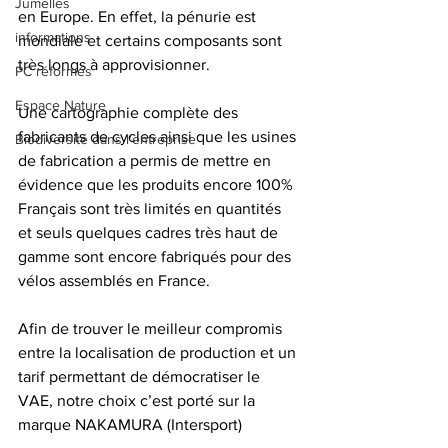
Jumelles
en Europe. En effet, la pénurie est 
informations
mondiale et certains composants sont 
très longs à approvisionner.
PC réformés
Espace Nature
Une cartographie complète des 
fabricants de cycles ainsi que les usines 
Biodiversité dans l'entreprise
de fabrication a permis de mettre en 
évidence que les produits encore 100% 
Français sont très limités en quantités 
et seuls quelques cadres très haut de 
gamme sont encore fabriqués pour des 
vélos assemblés en France.
Afin de trouver le meilleur compromis 
entre la localisation de production et un 
tarif permettant de démocratiser le 
VAE, notre choix c’est porté sur la 
marque NAKAMURA (Intersport)