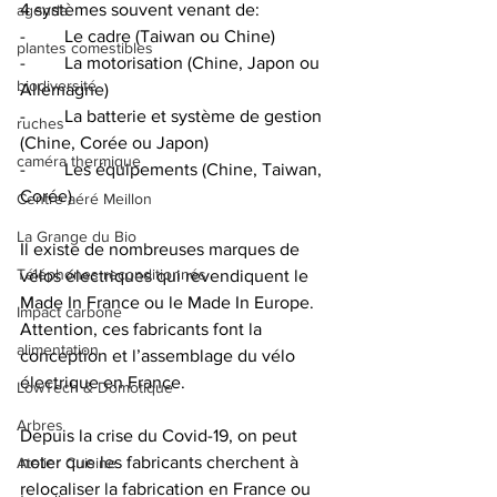
4 systèmes souvent venant de:
agenda
-	Le cadre (Taiwan ou Chine)
plantes comestibles
-	La motorisation (Chine, Japon ou 
biodiversité
Allemagne)
-	La batterie et système de gestion 
ruches
(Chine, Corée ou Japon)
caméra thermique
-	Les équipements (Chine, Taiwan, 
Corée)
Centre aéré Meillon
La Grange du Bio
Il existe de nombreuses marques de 
Téléphones reconditionnés
vélos électriques qui revendiquent le 
Made In France ou le Made In Europe. 
Impact carbone
Attention, ces fabricants font la 
alimentation
conception et l’assemblage du vélo 
électrique en France.
LowTech & Domotique
Arbres
Depuis la crise du Covid-19, on peut 
noter que les fabricants cherchent à 
Atelier Cuisine
relocaliser la fabrication en France ou 